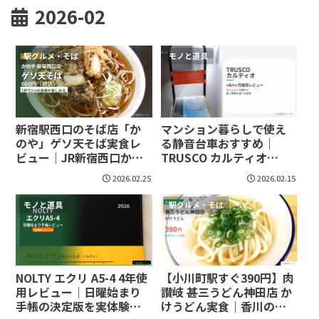
2026-02
駅グルメ・そば
モノと道具
新宿駅西口のそば店「か
マンション暮らしで使え
のや」ゲソ天そば実食レ
る静音台車おすすめ｜
ビュー｜JR新宿西口から
TRUSCO カルティオ
徒歩2分
MPK-720-W 1年4ヶ月使用
2026.02.25
2026.02.15
レビュー
モノと道具
駅グルメ・そば
NOLTY エクリ A5-4 4年使
【小川町駅すぐ390円】肉
用レビュー｜日曜始まり
讃岐 甚三うどん神田店 か
手帳の決定版を実体験で
けうどん実食｜香川の素