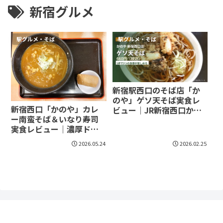
新宿グルメ
駅グルメ・そば
駅グルメ・そば
新宿駅西口のそば店「か
のや」ゲソ天そば実食レ
新宿西口「かのや」カレ
ビュー｜JR新宿西口から
ー南蛮そば＆いなり寿司
徒歩2分
実食レビュー｜濃厚ドロ
ッと、夏に効く一杯
2026.05.24
2026.02.25